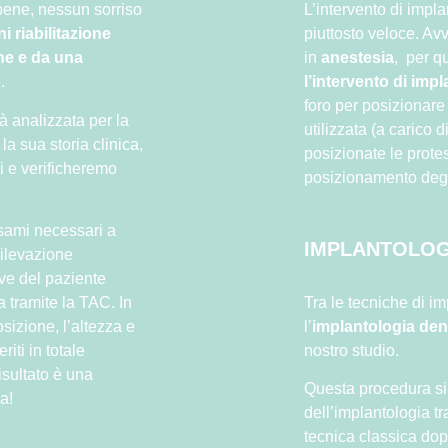
 bene, nessun sorriso
L’intervento di impl
i riabilitazione
piuttosto veloce. Av
one e da una
in
anestesia
, per q
o
.
l’intervento di imp
foro per posizionare
à analizzata per la
utilizzata (a carico 
la sua storia clinica,
posizionate le prote
bi e verificheremo
posizionamento degli
esami necessari a
IMPLANTOLOG
rilevazione
ive del paziente
Tra le tecniche di i
a tramite la TAC. In
l’
implantologia den
sizione, l’altezza e
nostro studio.
iti in totale
risultato è una
Questa procedura si
a!
dell’implantologia tr
tecnica classica dop